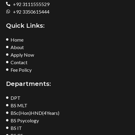
+92 3111555529
+92 3350615444
Quick Links:
Home
About
Apply Now
Contact
Fee Policy
Departments:
DPT
BS MLT
BSc(Hon)HND(4Years)
BS Psycology
BS IT