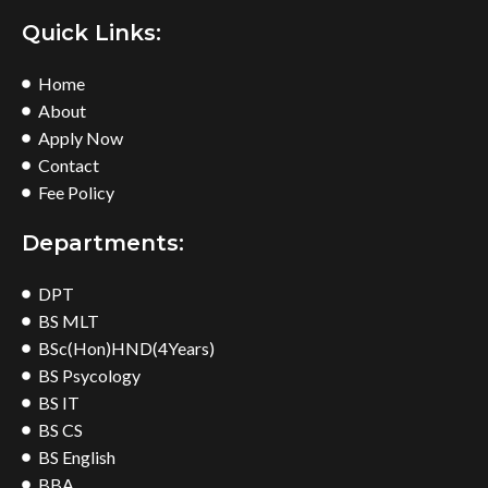
Quick Links:
Home
About
Apply Now
Contact
Fee Policy
Departments:
DPT
BS MLT
BSc(Hon)HND(4Years)
BS Psycology
BS IT
BS CS
BS English
BBA